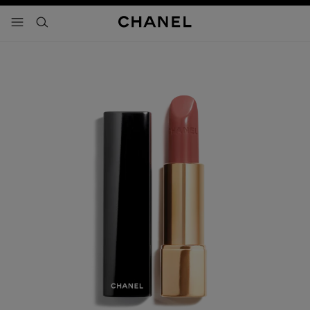
activar contraste alto
- navegación principal
buscar