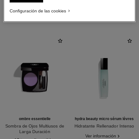
Configuración de las cookies
LA COMBINACIÓN PERFECTA
ombre essentielle
hydra beauty micro sérum lèvres
Sombra de Ojos Multiusos de
Hidratante Rellenador Intenso
Larga Duración
Ref. 133330
Ver información
Ref. 181232