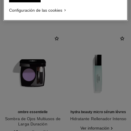
Configuración de las cookies
LA COMBINACIÓN PERFECTA
ombre essentielle
hydra beauty micro sérum lèvres
Sombra de Ojos Multiusos de
Hidratante Rellenador Intenso
Larga Duración
Ref. 133330
Ver información
Ref. 181232