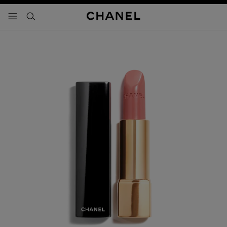
activar contraste alto
- navegación principal
buscar