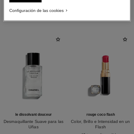
Configuración de las cookies
LA COMBINACIÓN PERFECTA
le dissolvant douceur
rouge coco flash
Desmaquillante Suave para las
Color, Brillo e Intensidad en un
Uñas
Flash
Ref. 158910
Ref. 174080