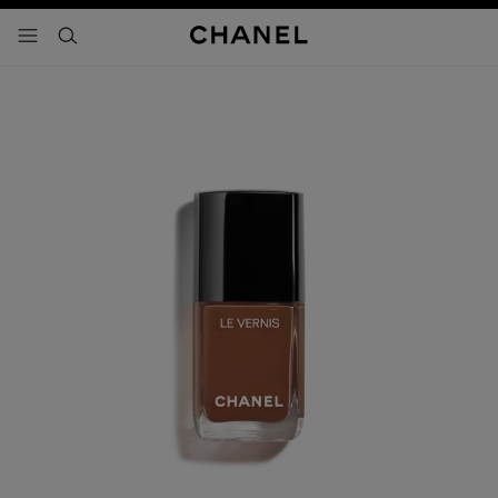
activar contraste alto
- navegación principal
buscar