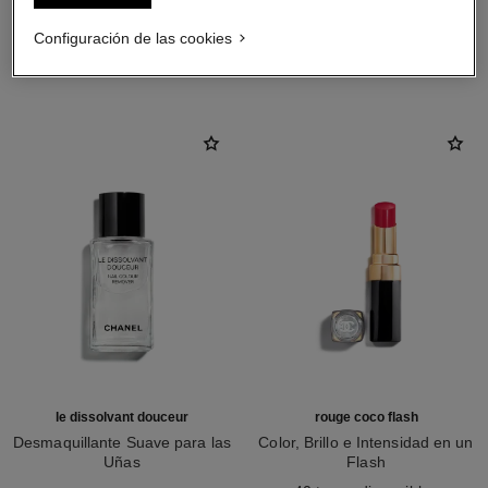
Configuración de las cookies
LA COMBINACIÓN PERFECTA
le dissolvant douceur
rouge coco flash
Desmaquillante Suave para las
Color, Brillo e Intensidad en un
Uñas
Flash
Ref. 158910
Ref. 174080