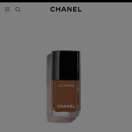
activar contraste alto
- navegación principal
buscar