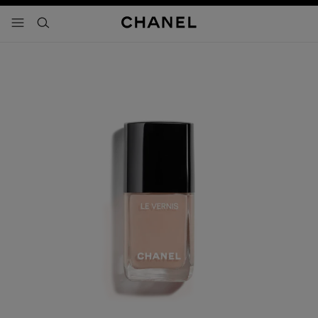
activar contraste alto
- navegación principal
buscar