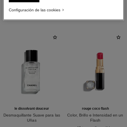
Configuración de las cookies
LA COMBINACIÓN PERFECTA
le dissolvant douceur
rouge coco flash
Desmaquillante Suave para las
Color, Brillo e Intensidad en un
Uñas
Flash
Ref. 158910
Ref. 174080