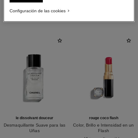
Configuración de las cookies
LA COMBINACIÓN PERFECTA
le dissolvant douceur
rouge coco flash
Desmaquillante Suave para las
Color, Brillo e Intensidad en un
Uñas
Flash
Ref. 158910
Ref. 174080