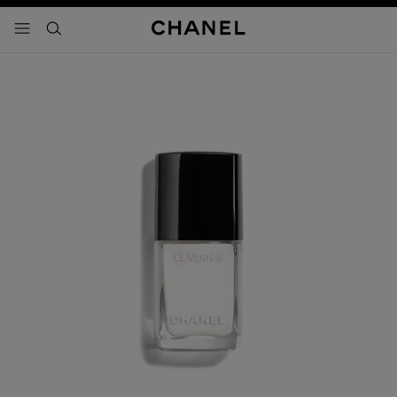
activar contraste alto
- navegación principal
buscar