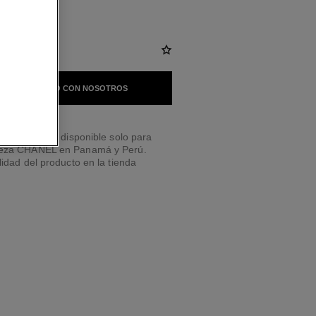
 EN CONTACTO CON NOSOTROS
a a domicilio disponible solo para
leza CHANEL en Panamá y Perú.
lidad del producto en la tienda