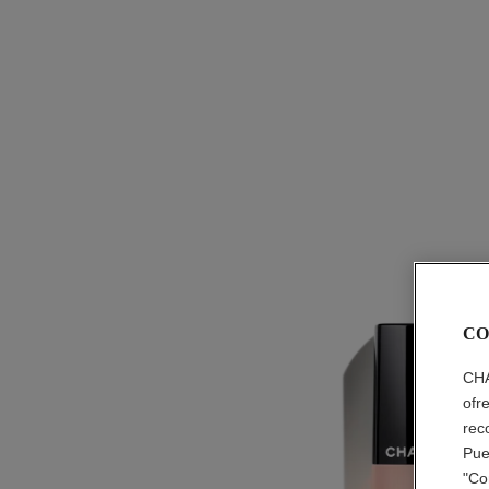
CO
CHA
ofr
rec
Pue
"Co