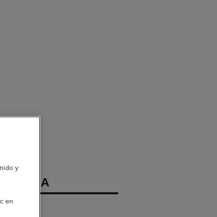
nido y
 CAMÉLIA
ic en
Y Fortificante