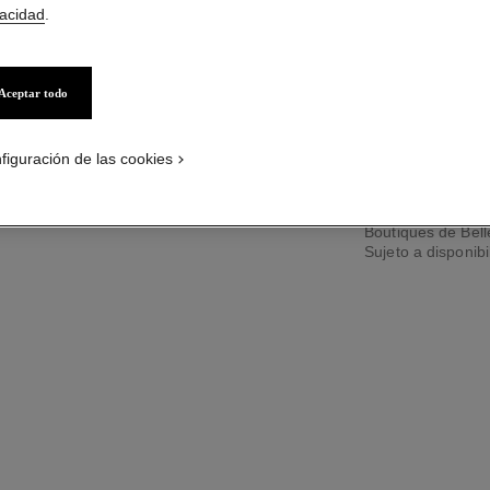
vacidad
.
Ref. 158260
Aceptar todo
PÓNGASE
figuración de las cookies
Servicio de entreg
Boutiques de Bel
Sujeto a disponibi