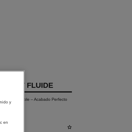
 TEINT FLUIDE
Ultraconfortable – Acabado Perfecto
nido y
ic en