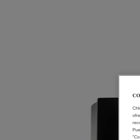
CO
CHA
ofr
rec
Pue
"Co