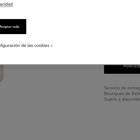
vacidad
.
34 TONOS DISPONI
Aceptar todo
BR102
ON_VISUAL_1
ON_VISUAL_2
figuración de las cookies
ENCONTRAR MI 
PÓNGASE
Servicio de entreg
Boutiques de Bel
Sujeto a disponibi