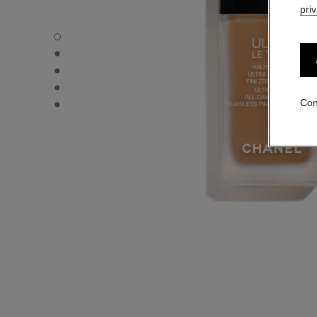
pri
ULTRA LE TEINT FLUIDE - Vista por defecto
ULTRA LE TEINT FLUIDE - Vista alternativa 1
ULTRA LE TEINT FLUIDE - Vista de la textura básica
ULTRA LE TEINT FLUIDE - product.packShot.APPLICATI
ULTRA LE TEINT FLUIDE - product.packShot.APPLICATI
Con