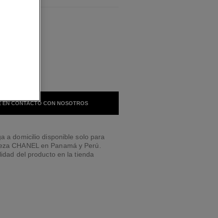
BLES
TONO
 EN CONTACTO CON NOSOTROS
a a domicilio disponible solo para
leza CHANEL en Panamá y Perú.
lidad del producto en la tienda