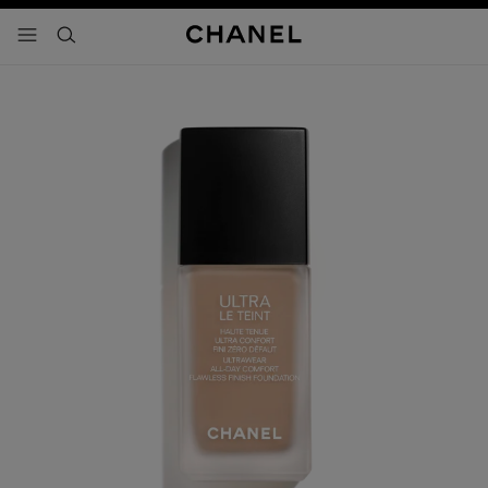
activar contraste alto
- navegación principal
buscar