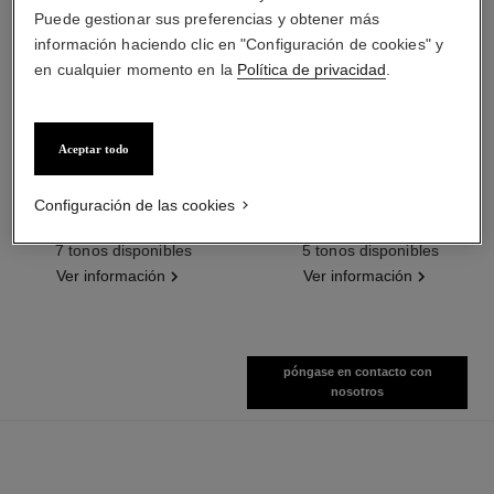
Puede gestionar sus preferencias y obtener más
información haciendo clic en "Configuración de cookies" y
en cualquier momento en la
Política de privacidad
.
Aceptar todo
baume essentiel
joues contraste intense
Configuración de las cookies
Stick Iluminador Multiusos
Rubor Crema Empolvada
Ref. 169060
Ref. 168242
7 tonos disponibles
5 tonos disponibles
Ver información
Ver información
póngase en contacto con
nosotros