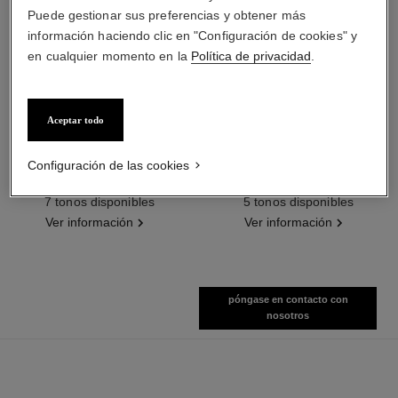
Puede gestionar sus preferencias y obtener más
información haciendo clic en "Configuración de cookies" y
en cualquier momento en la
Política de privacidad
.
Aceptar todo
baume essentiel
joues contraste intense
Configuración de las cookies
Stick Iluminador Multiusos
Rubor Crema Empolvada
Ref. 169060
Ref. 168242
7 tonos disponibles
5 tonos disponibles
Ver información
Ver información
póngase en contacto con
nosotros