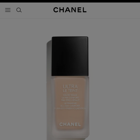
activar contraste alto
- navegación principal
buscar