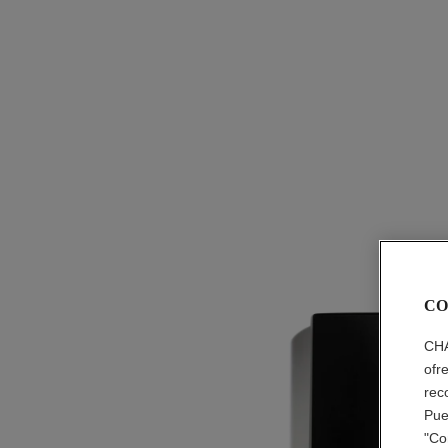
CO
CHA
ofr
rec
Pue
"Co