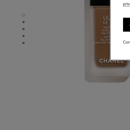
pri
ULTRA LE TEINT FLUIDE - Vista por defecto
ULTRA LE TEINT FLUIDE - Vista alternativa 1
ULTRA LE TEINT FLUIDE - Vista de la textura básica
ULTRA LE TEINT FLUIDE - product.packShot.APPLICATI
ULTRA LE TEINT FLUIDE - product.packShot.APPLICATI
Con