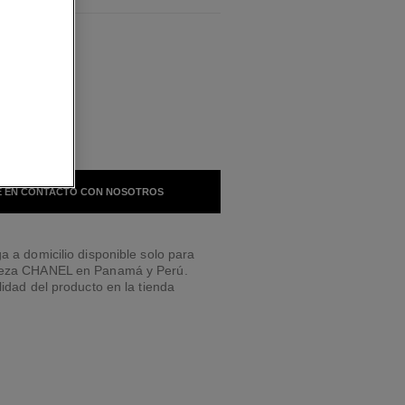
BLES
TONO
 EN CONTACTO CON NOSOTROS
a a domicilio disponible solo para
leza CHANEL en Panamá y Perú.
lidad del producto en la tienda