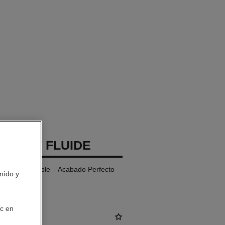
 TEINT FLUIDE
Ultraconfortable – Acabado Perfecto
nido y
ic en