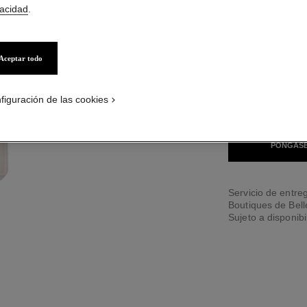
vacidad
.
34 TONOS DISPONI
Aceptar todo
BD141
ON_VISUAL_1
ON_VISUAL_2
figuración de las cookies
ENCONTRAR MI 
PÓNGASE
Servicio de entreg
Boutiques de Bel
Sujeto a disponibi