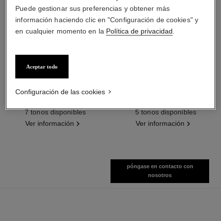
Puede gestionar sus preferencias y obtener más
información haciendo clic en "Configuración de cookies" y
en cualquier momento en la
Política de privacidad
.
Aceptar todo
baume essentiel
joues contraste intense
Configuración de las cookies
Stick Iluminador Multiusos
Rubor Crema Empolvada
Ref. 169060
Ref. 168242
7 tonos disponibles
5 tonos disponibles
Ver información
Ver información
póngase en contacto con
nosotros