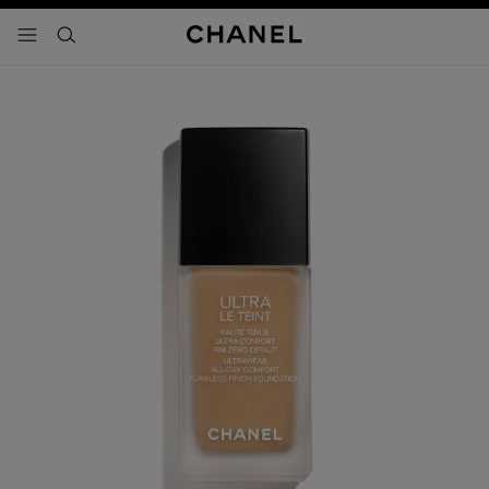
activar contraste alto
- navegación principal
buscar