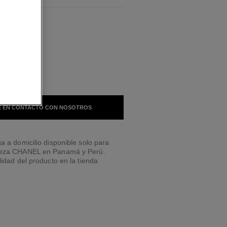
BLES
TONO
 EN CONTACTO CON NOSOTROS
a a domicilio disponible solo para
leza CHANEL en Panamá y Perú.
lidad del producto en la tienda