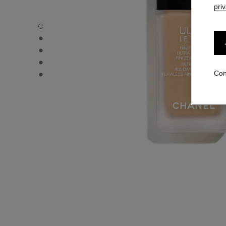
pri
ULTRA LE TEINT FLUIDE - Vista por defecto
ULTRA LE TEINT FLUIDE - Vista alternativa 1
ULTRA LE TEINT FLUIDE - Vista de la textura básica
ULTRA LE TEINT FLUIDE - product.packShot.APPLICATI
ULTRA LE TEINT FLUIDE - product.packShot.APPLICATI
Con