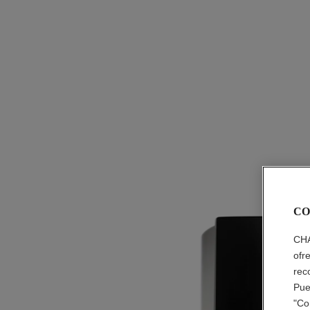
CO
CHA
ofr
rec
Pue
"Co