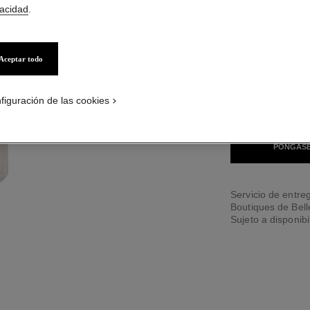
vacidad
.
34 TONOS DISPONI
Aceptar todo
B30
ON_VISUAL_1
ON_VISUAL_2
figuración de las cookies
ENCONTRAR MI 
PÓNGASE
Servicio de entreg
Boutiques de Bel
Sujeto a disponibi