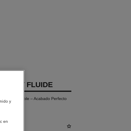
 TEINT FLUIDE
Ultraconfortable – Acabado Perfecto
nido y
ic en