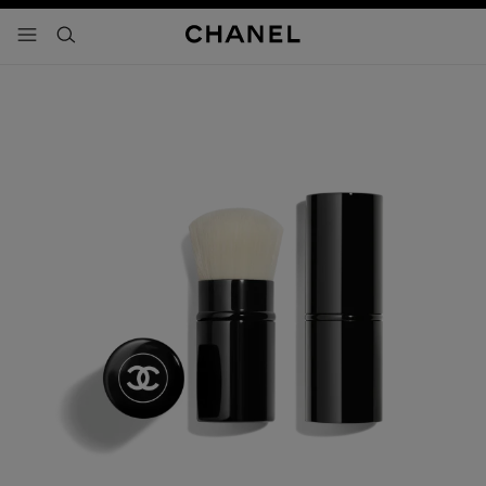
activar contraste alto
- navegación principal
buscar