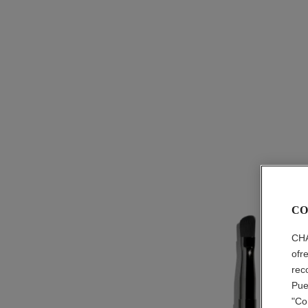
CO
CHA
ofr
rec
Pue
"Co