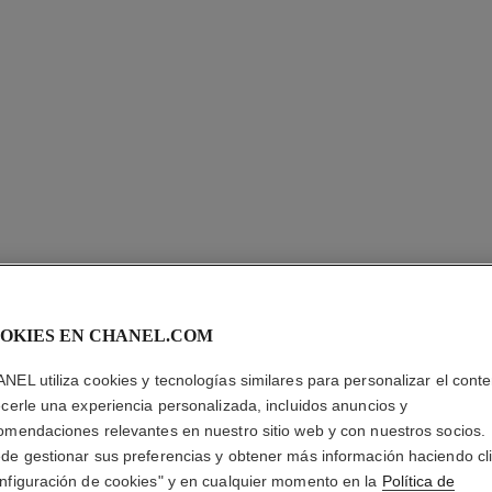
OKIES EN CHANEL.COM
NEL utiliza cookies y tecnologías similares para personalizar el conte
PINCEAU
ecerle una experiencia personalizada, incluidos anuncios y
N°300
omendaciones relevantes en nuestro sitio web y con nuestros socios.
de gestionar sus preferencias y obtener más información haciendo cl
nfiguración de cookies" y en cualquier momento en la
Política de
Pincel con dos Ex