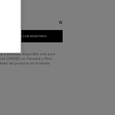
 EN CONTACTO CON NOSOTROS
a a domicilio disponible solo para
leza CHANEL en Panamá y Perú.
lidad del producto en la tienda