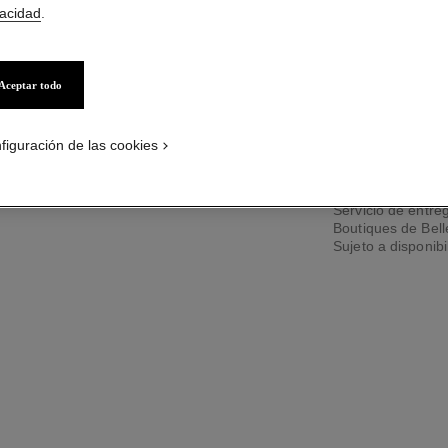
vacidad
.
Más información
Ref. 138854
Aceptar todo
PÓNGASE
figuración de las cookies
Servicio de entreg
Boutiques de Bel
Sujeto a disponibi