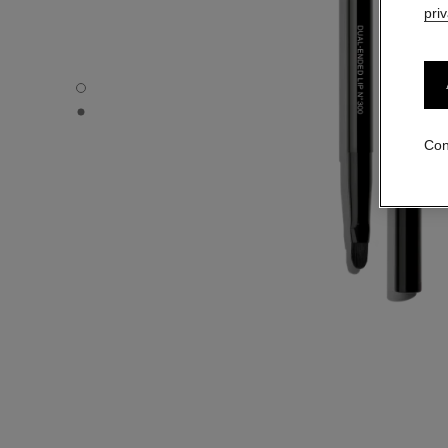
pri
PINCEAU DUO LÈVRES N°300 - Vista por defecto
PINCEAU DUO LÈVRES N°300 - Vista alternativa 1
Con