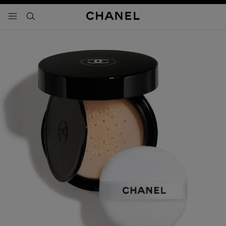
activar contraste alto
- navegación principal
buscar