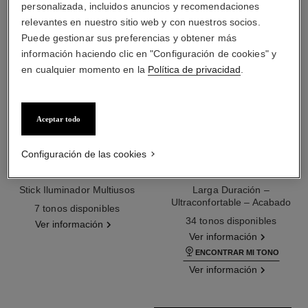
personalizada, incluidos anuncios y recomendaciones
relevantes en nuestro sitio web y con nuestros socios.
Puede gestionar sus preferencias y obtener más
información haciendo clic en "Configuración de cookies" y
en cualquier momento en la
Política de privacidad
.
Aceptar todo
Configuración de las cookies
baume essentiel
ultra le teint fluide
Stick Iluminador Multiusos
Larga Duración –
Ref. 169060
Ultraconfortable – Acabado
7 tonos disponibles
Ref. 146344
Perfecto
34 tonos disponibles
Ver información
Ver información
ENCONTRAR MI TONO
Ver información