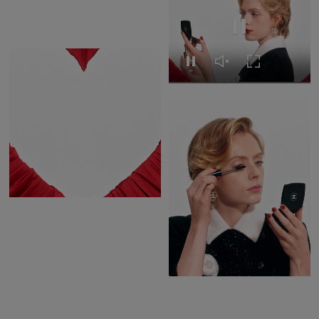
Volver a ver el ví
Volver a ver el vídeo
Activar el sonido del 
Expandir a pan
Pausar el vídeo
Pausar el vídeo
Activar el sonido del vídeo
Expandir a pantalla completa