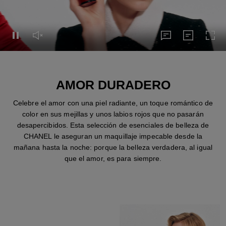
Pausar el vídeo
Activar el sonido del vídeo
pies de foto
Transcripci
Expa
pies de foto
Transcripción
AMOR DURADERO
Celebre el amor con una piel radiante, un toque romántico de
color en sus mejillas y unos labios rojos que no pasarán
desapercibidos. Esta selección de esenciales de belleza de
CHANEL le aseguran un maquillaje impecable desde la
mañana hasta la noche: porque la belleza verdadera, al igual
que el amor, es para siempre.