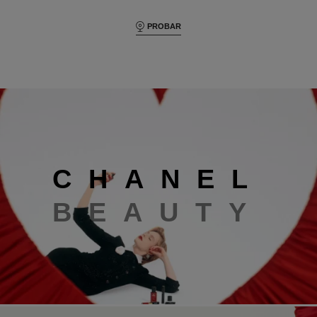
PROBAR
Chanel beauty
C
H
A
N
E
L
B
E
A
U
T
Y