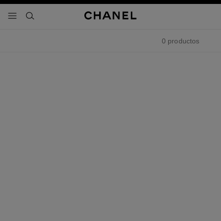
activar contraste alto
- navegación principal
buscar
0 productos