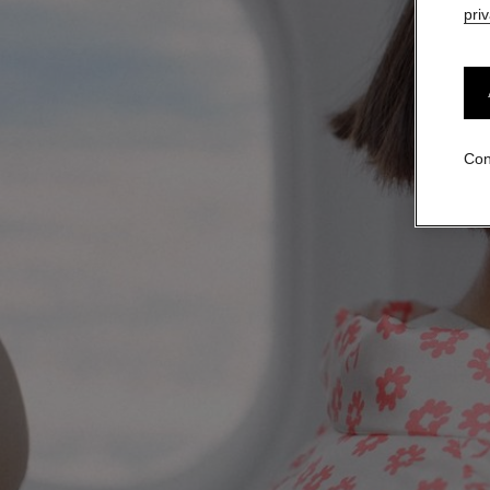
pri
Con