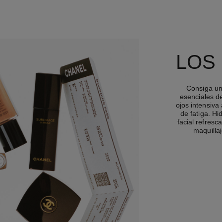
LOS
Consiga un
esenciales d
ojos intensiva
de fatiga. H
facial refresc
maquillaj