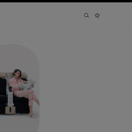
buscar
lista de deseos