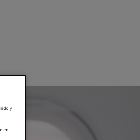
nido y
ic en