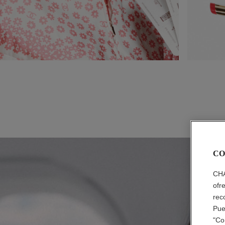
CO
CHA
ofr
rec
Pue
"Co