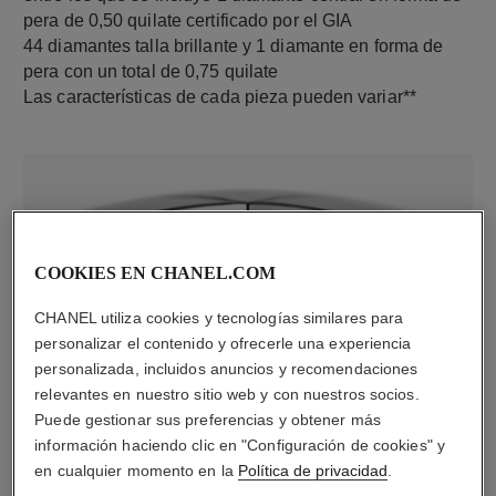
pera de 0,50 quilate certificado por el GIA
44 diamantes talla brillante y 1 diamante en forma de
pera con un total de 0,75 quilate
Las características de cada pieza pueden variar**
COOKIES EN CHANEL.COM
CHANEL utiliza cookies y tecnologías similares para
personalizar el contenido y ofrecerle una experiencia
personalizada, incluidos anuncios y recomendaciones
material
relevantes en nuestro sitio web y con nuestros socios.
Oro blanco de 18 quilates
Puede gestionar sus preferencias y obtener más
información haciendo clic en "Configuración de cookies" y
en cualquier momento en la
Política de privacidad
.
DESCUBRA TAMBIÉN