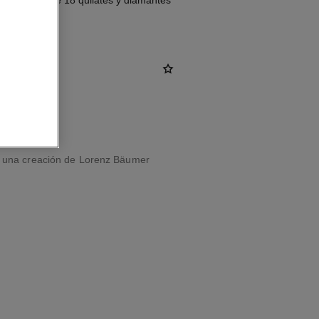
ro blanco de 18 quilates y diamantes
tud
n una creación de Lorenz Bäumer