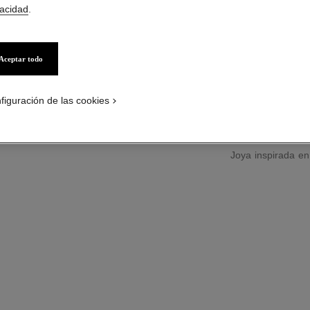
Modelo mediano, o
vacidad
.
Más información
Ref. J2579
Aceptar todo
Precio bajo solici
figuración de las cookies
guía de tallas
Joya inspirada e