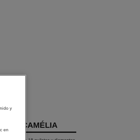
nido y
IL DE CAMÉLIA
ic en