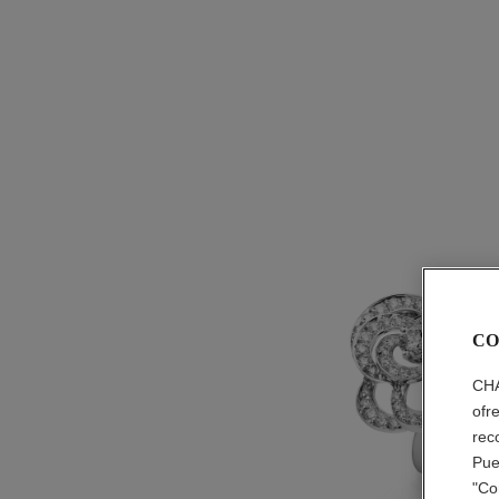
CO
CHA
ofr
rec
Pue
"Co