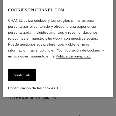
diamantes
50 diamantes talla brillante con un total de 1,66 quilates
COOKIES EN CHANEL.COM
entre los que se incluye 1 diamante central talla brillante
de 0,30 quilate certificado por el GIA
CHANEL utiliza cookies y tecnologías similares para
Las características de cada pieza pueden variar**
personalizar el contenido y ofrecerle una experiencia
personalizada, incluidos anuncios y recomendaciones
relevantes en nuestro sitio web y con nuestros socios.
Puede gestionar sus preferencias y obtener más
información haciendo clic en "Configuración de cookies" y
en cualquier momento en la
Política de privacidad
.
Aceptar todo
Configuración de las cookies
material
ORO BEIGE de 18 quilates