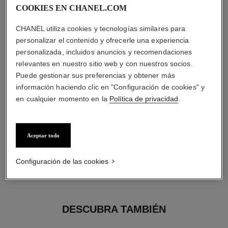
diamantes
COOKIES EN CHANEL.COM
42 diamantes talla brillante con un total de 1,32 quilates
Las características de cada pieza pueden variar**
CHANEL utiliza cookies y tecnologías similares para
personalizar el contenido y ofrecerle una experiencia
personalizada, incluidos anuncios y recomendaciones
relevantes en nuestro sitio web y con nuestros socios.
Puede gestionar sus preferencias y obtener más
información haciendo clic en "Configuración de cookies" y
en cualquier momento en la
Política de privacidad
.
Aceptar todo
material
Configuración de las cookies
Oro blanco de 18 quilates
DESCUBRA TAMBIÉN