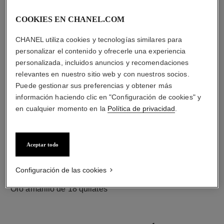
diamantes
50 diamantes talla brillante con un total de 1,64 quilates
COOKIES EN CHANEL.COM
entre los que se incluye 1 diamante central talla brillante
de 0,30 quilate certificado por el GIA
CHANEL utiliza cookies y tecnologías similares para
Las características de cada pieza pueden variar**
personalizar el contenido y ofrecerle una experiencia
personalizada, incluidos anuncios y recomendaciones
relevantes en nuestro sitio web y con nuestros socios.
Puede gestionar sus preferencias y obtener más
información haciendo clic en "Configuración de cookies" y
en cualquier momento en la
Política de privacidad
.
Aceptar todo
Configuración de las cookies
material
Oro amarillo de 18 quilates