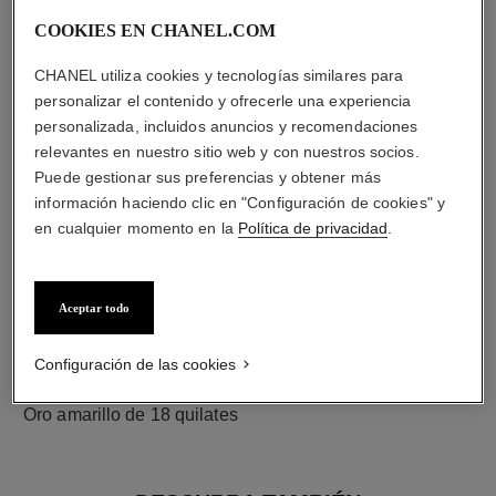
COOKIES EN CHANEL.COM
diamantes
CHANEL utiliza cookies y tecnologías similares para
24 diamantes talla brillante con un total de 0,39 quilate
personalizar el contenido y ofrecerle una experiencia
Las características de cada pieza pueden variar**
personalizada, incluidos anuncios y recomendaciones
relevantes en nuestro sitio web y con nuestros socios.
Puede gestionar sus preferencias y obtener más
información haciendo clic en "Configuración de cookies" y
en cualquier momento en la
Política de privacidad
.
Aceptar todo
Configuración de las cookies
material
Oro amarillo de 18 quilates