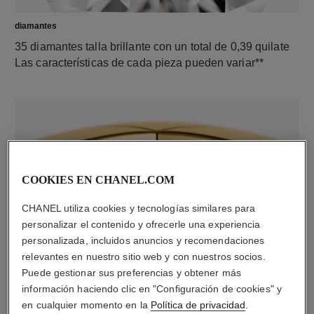
diamantes
35 diamantes talla brillante con un total de 0,39 quilate
Las características de cada pieza pueden variar**
COOKIES EN CHANEL.COM
CHANEL utiliza cookies y tecnologías similares para
personalizar el contenido y ofrecerle una experiencia
material
personalizada, incluidos anuncios y recomendaciones
relevantes en nuestro sitio web y con nuestros socios.
Oro amarillo de 18 quilates
Puede gestionar sus preferencias y obtener más
información haciendo clic en "Configuración de cookies" y
en cualquier momento en la
Política de privacidad
.
DESCUBRA TAMBIÉN