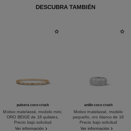
DESCUBRA TAMBIÉN
pulsera coco crush
anillo coco crush
Motivo matelassé, modelo mini,
Motivo matelassé, modelo
ORO BEIGE de 18 quilates,
pequeño, oro blanco de 18
Ref. J12326
Precio bajo solicitud
diamantes
Ref. J12093
quilates y diamantes
Precio bajo solicitud
Ver información
Ver información