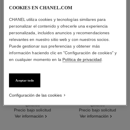
COOKIES EN CHANEL.COM
CHANEL utiliza cookies y tecnologías similares para
personalizar el contenido y ofrecerle una experiencia
personalizada, incluidos anuncios y recomendaciones
relevantes en nuestro sitio web y con nuestros socios.
Puede gestionar sus preferencias y obtener más
información haciendo clic en "Configuración de cookies" y
en cualquier momento en la
Política de privacidad
.
Aceptar todo
anillo eternal n°5
collar eternal n°5
Configuración de las cookies
Diamantes y ORO BEIGE de 18
Diamantes y ORO BEIGE de 18
quilates
quilates
Ref. J12187
Precio bajo solicitud
Ref. J12193
Precio bajo solicitud
Ver información
Ver información