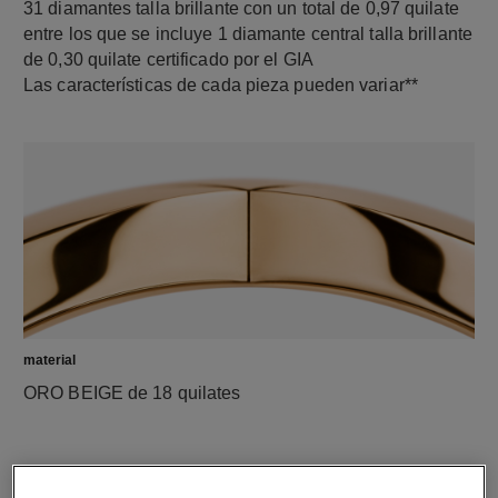
31 diamantes talla brillante con un total de 0,97 quilate
entre los que se incluye 1 diamante central talla brillante
de 0,30 quilate certificado por el GIA
Las características de cada pieza pueden variar**
material
ORO BEIGE de 18 quilates
DESCUBRA TAMBIÉN