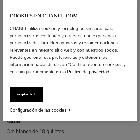
diamantes
COOKIES EN CHANEL.COM
20 diamantes talla brillante con un total de 0,45 quilate
CHANEL utiliza cookies y tecnologías similares para
entre los que se incluye 1 diamante central talla brillante
personalizar el contenido y ofrecerle una experiencia
de 0,25 quilate certificado por el GIA
personalizada, incluidos anuncios y recomendaciones
Las características de cada pieza pueden variar**
relevantes en nuestro sitio web y con nuestros socios.
Puede gestionar sus preferencias y obtener más
información haciendo clic en "Configuración de cookies" y
en cualquier momento en la
Política de privacidad
.
Aceptar todo
Configuración de las cookies
material
Oro blanco de 18 quilates