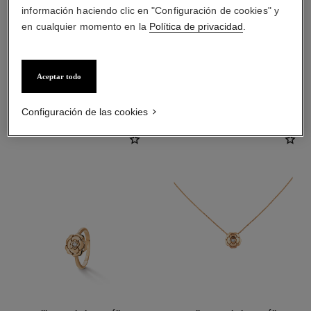
cierre
información haciendo clic en "Configuración de cookies" y
Cierre trasero con varilla para lóbulos perforados
en cualquier momento en la
Política de privacidad
.
Aceptar todo
DESCUBRA TAMBIÉN
Configuración de las cookies