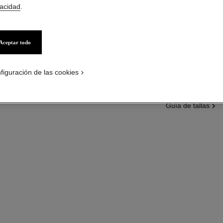
Más información
vacidad
.
Ref. J10571
Precio bajo solici
Aceptar todo
variante
(3)
figuración de las cookies
guía de tallas