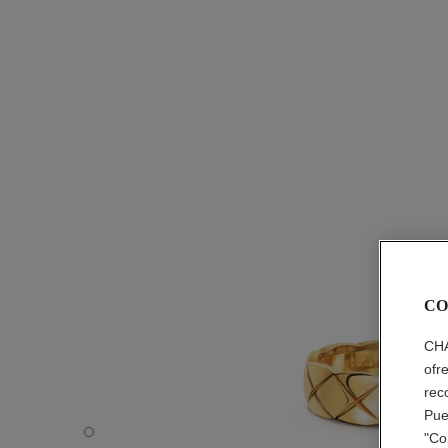
CO
CHA
ofr
rec
Pue
Anillo Coco Crush - Vista por defecto - ver la versión ta
"Co