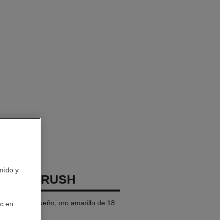
nido y
COCO CRUSH
 modelo pequeño, oro amarillo de 18
ic en