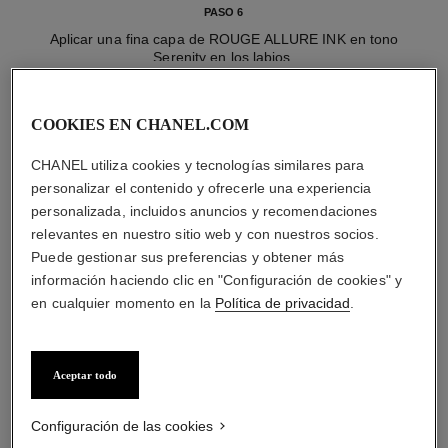
PASO 6
Aplicar una fina capa de ROUGE ALLURE INK en tono
Serenity en los labios.
COOKIES EN CHANEL.COM
CHANEL utiliza cookies y tecnologías similares para
personalizar el contenido y ofrecerle una experiencia
PRODUCTO
personalizada, incluidos anuncios y recomendaciones
relevantes en nuestro sitio web y con nuestros socios.
eseos: OMBRE PREMIÈRE LAQUE - Ref. 175026
Puede gestionar sus preferencias y obtener más
información haciendo clic en "Configuración de cookies" y
en cualquier momento en la
Política de privacidad
.
Aceptar todo
Configuración de las cookies