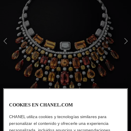
Último producto - Presentación 2
Pr
COOKIES EN CHANEL.COM
CHANEL utiliza cookies y tecnologías similares para
personalizar el contenido y ofrecerle una experiencia
personalizada, incluidos anuncios y recomendaciones