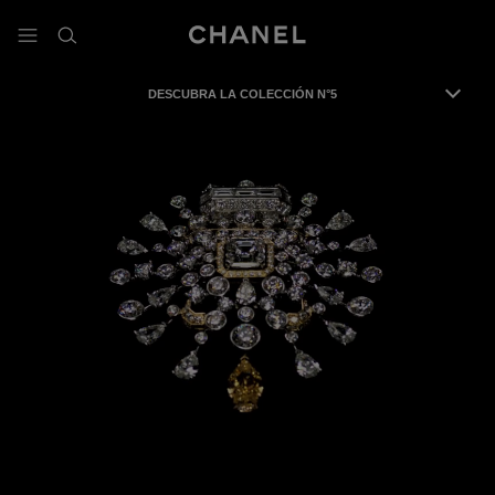
activar contraste alto
- navegación principal
buscar
DESCUBRA LA COLECCIÓN N°5
Me