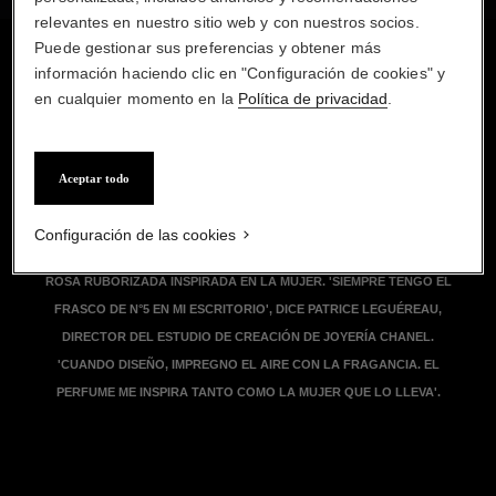
relevantes en nuestro sitio web y con nuestros socios.
Puede gestionar sus preferencias y obtener más
información haciendo clic en "Configuración de cookies" y
en cualquier momento en la
Política de privacidad
.
REBOSANTES DE COLOR, LAS PIEZAS IRRADIAN LOS MATICES DE LA
ESENCIA FRAGANTE Y LA LUZ REFRACTADA, A TRAVÉS DE TOPACIOS
Aceptar todo
DORADOS Y ZAFIROS AMARILLOS QUE REFLEJAN LA EXPLOSIÓN
OLFATIVA. LAS GEMAS ROSAS REVELAN LA FEMINIDAD SUBLIME QUE
Configuración de las cookies
MADEMOISELLE IMPREGNA EN LA FRAGANCIA N°5, MEDIANTE UNA
ROSA RUBORIZADA INSPIRADA EN LA MUJER. 'SIEMPRE TENGO EL
FRASCO DE N°5 EN MI ESCRITORIO', DICE PATRICE LEGUÉREAU,
DIRECTOR DEL ESTUDIO DE CREACIÓN DE JOYERÍA CHANEL.
'CUANDO DISEÑO, IMPREGNO EL AIRE CON LA FRAGANCIA. EL
PERFUME ME INSPIRA TANTO COMO LA MUJER QUE LO LLEVA'.