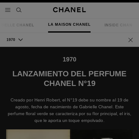
activar contraste alto
- navegación principal
buscar
LA MAISON CHANEL
RIELLE CHANEL
INSIDE CHANEL
1970
Volve
1970
LANZAMIENTO DEL PERFUME
CHANEL N°19
Creado por Henri Robert, el N°19 debe su nombre al 19 de
agosto, fecha de nacimiento de Gabrielle Chanel. Este
perfume floral verde se caracteriza por su flor principal, el iris,
que le aporta un toque empolvado.