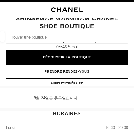
VER LE MODE CONTRASTE ÉLEVÉ
FERMER LA FICHE BOUTIQUE SHINSEGAE GANGNAM CHANEL SHOE BOU
navigation principale
Rechercher
Mo
Pan
navigation principale
SHINSEGAE GANGNAM CHANEL
SHOE BOUTIQUE
TROUVER UNE BOUTIQUE
Géoloca
4f, 176 Sinbanpo-Ro, Seocho-Gu,
Les suggestions sont affichées sous cette barre de recherche
0 suggestions disponibles
06546 Seoul
DÉCOUVRIR LA BOUTIQUE
MODE
LUNETTES
HORLOGERIE ET JOAILLERIE
filtrer les résultats par :
filtres
PRENDRE RENDEZ-VOUS
Shinsegae Gangnam CHANEL 
APPELER
+82 80 805 9628
ITINÉRAIRE
8월 24일은 휴무일입니다.
HORAIRES
Lundi
10:30 - 20:00