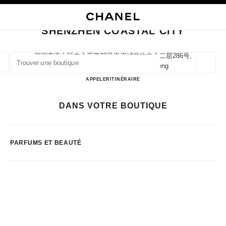
VER LE MODE CONTRASTE ÉLEVÉ
FERMER LA FICHE BOUTIQUE SHENZHEN COASTAL CITY
navigation principale
Rechercher
Mo
Pan
navigation principale
SHENZHEN COASTAL CITY
TROUVER UNE BOUTIQUE
深圳市南山区文心五路33号海岸城购物中心二层286号,
518054 Shenzhen, Guangdong Sheng
Géoloca
Les suggestions sont affichées sous cette barre de recherche
0 suggestions disponibles
Shenzhen Coastal City
APPELER
75526907201
ITINÉRAIRE
MODE
LUNETTES
HORLOGERIE ET JOAILLERIE
DANS VOTRE BOUTIQUE
filtrer les résultats par :
filtres
PARFUMS ET BEAUTÉ