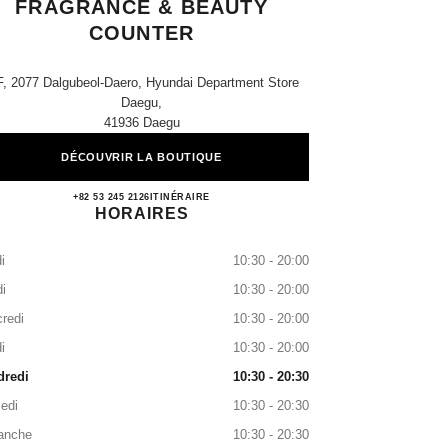
FRAGRANCE & BEAUTY
COUNTER
F, 2077 Dalgubeol-Daero, Hyundai Department Store
Daegu,
41936 Daegu
DÉCOUVRIR LA BOUTIQUE
Hyundai Daegu CHANEL Fragrance & Be
+82 53 245 2126
APPELER
ITINÉRAIRE
HORAIRES
i
10:30 - 20:00
i
10:30 - 20:00
redi
10:30 - 20:00
i
10:30 - 20:00
dredi
10:30 - 20:30
edi
10:30 - 20:30
anche
10:30 - 20:30