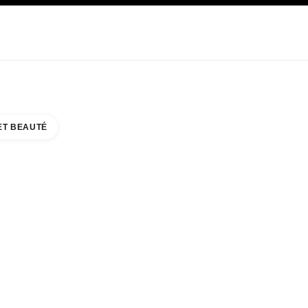
E
SOIN
ABOUT CHANEL
ET BEAUTÉ
 COUNTER