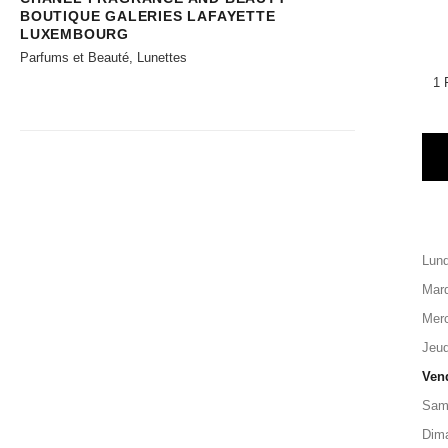
BOUTIQUE GALERIES LAFAYETTE
LUXEMBOURG
Parfums et Beauté, Lunettes
1 
Lund
Mard
Merc
Jeud
Ven
Sam
Dim