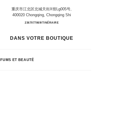
重庆市江北区北城天街x馆lg005号,
400020 Chongqing, Chongqing Shi
Chongqing Paradise Walk
2367077869
APPELER
ITINÉRAIRE
DANS VOTRE BOUTIQUE
FUMS ET BEAUTÉ