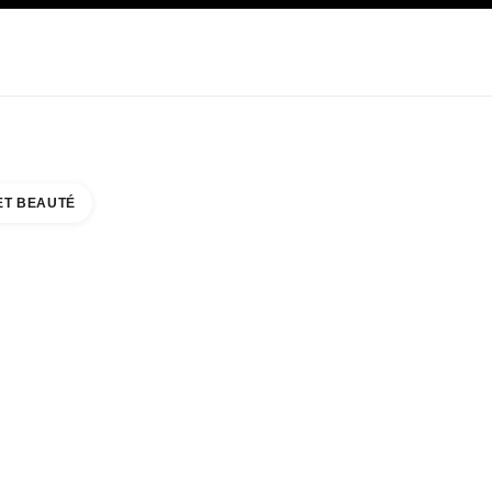
E
SOIN
ABOUT CHANEL
ET BEAUTÉ