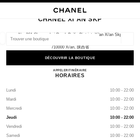
VER LE MODE CONTRASTE ÉLEVÉ
FERMER LA FICHE BOUTIQUE CHANEL XI'AN SKP
navigation principale
Rechercher
Mo
Pan
navigation principale
CHANEL XI'AN SKP
TROUVER UNE BOUTIQUE
No. 261 Changanbei Road, Beilin District, Xi'an Xi'an Skp
Ground Floor,
Géoloca
Les suggestions sont affichées sous cette barre de recherche
0 suggestions disponibles
710000 Xi'an, 陕西省
DÉCOUVRIR LA BOUTIQUE
MODE
LUNETTES
HORLOGERIE ET JOAILLERIE
filtrer les résultats par :
filtres
CHANEL XI'AN SKP
APPELER
4009555888
ITINÉRAIRE
HORAIRES
Lundi
10:00 - 22:00
Mardi
10:00 - 22:00
Mercredi
10:00 - 22:00
Jeudi
10:00 - 22:00
Vendredi
10:00 - 22:00
Samedi
10:00 - 22:00