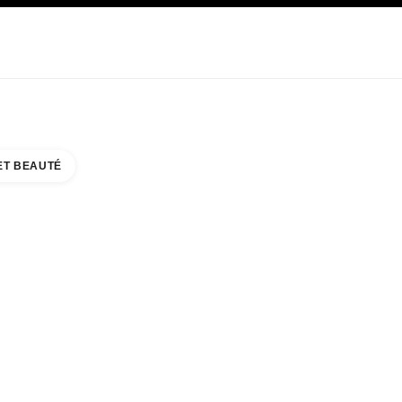
E
SOIN
ABOUT CHANEL
ET BEAUTÉ