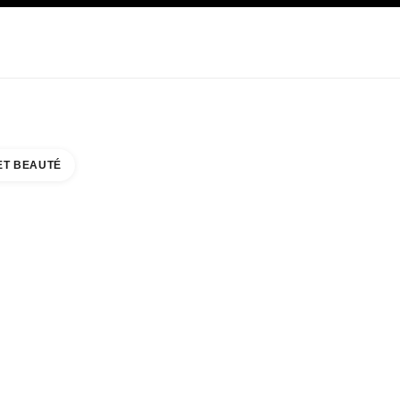
E
SOIN
ABOUT CHANEL
ET BEAUTÉ