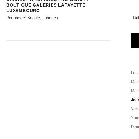
BOUTIQUE GALERIES LAFAYETTE
LUXEMBOURG
168
Parfums et Beauté, Lunettes
Lund
Mard
Merc
Jeu
Vend
Sam
Dim