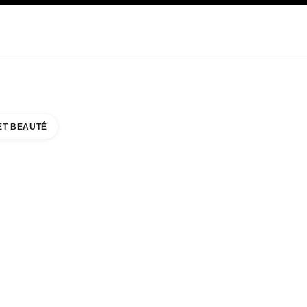
E
SOIN
ABOUT CHANEL
ET BEAUTÉ