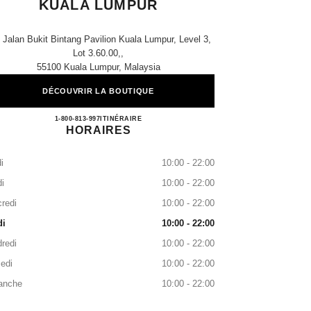
KUALA LUMPUR
 Jalan Bukit Bintang Pavilion Kuala Lumpur, Level 3,
Lot 3.60.00,,
55100 Kuala Lumpur, Malaysia
DÉCOUVRIR LA BOUTIQUE
CHANEL SHOE BOUTIQUE KUALA 
1-800-813-997
APPELER
ITINÉRAIRE
HORAIRES
i
10:00 - 22:00
i
10:00 - 22:00
redi
10:00 - 22:00
di
10:00 - 22:00
redi
10:00 - 22:00
edi
10:00 - 22:00
anche
10:00 - 22:00