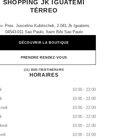
SHOPPING JK IGUATEMI
TÉRREO
v. Pres. Juscelino Kubitschek, 2.041 Jk Iguatemi,
04543-011 Sao Paulo, Itaim Bibi Sao Paulo
DÉCOUVRIR LA BOUTIQUE
PRENDRE RENDEZ-VOUS
CHANEL PARFUMS & BEAUTÉ - SHO
(11) 3505-7953
APPELER
ITINÉRAIRE
HORAIRES
i
10:00 - 22:00
i
10:00 - 22:00
redi
10:00 - 22:00
i
10:00 - 22:00
redi
10:00 - 22:00
edi
10:00 - 22:00