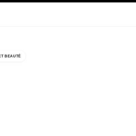
E
SOIN
ABOUT CHANEL
ET BEAUTÉ
ATEMI TÉRREO