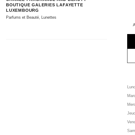
BOUTIQUE GALERIES LAFAYETTE
LUXEMBOURG
Parfums et Beauté, Lunettes
A
Lund
Mard
Merc
Jeud
Vend
Sam