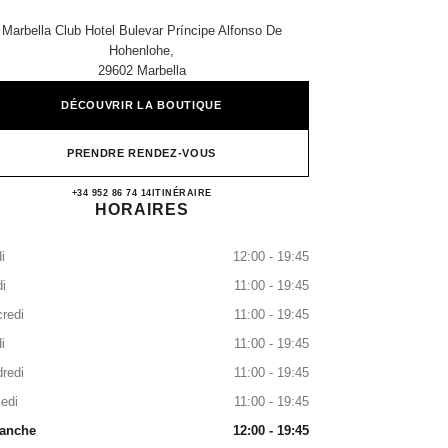
Marbella Club Hotel Bulevar Príncipe Alfonso De
Hohenlohe,
29602 Marbella
DÉCOUVRIR LA BOUTIQUE
PRENDRE RENDEZ-VOUS
CHANEL MARBELLA
+34 952 86 74 14
APPELER
ITINÉRAIRE
HORAIRES
i
12:00 - 19:45
i
11:00 - 19:45
redi
11:00 - 19:45
i
11:00 - 19:45
redi
11:00 - 19:45
edi
11:00 - 19:45
anche
12:00 - 19:45