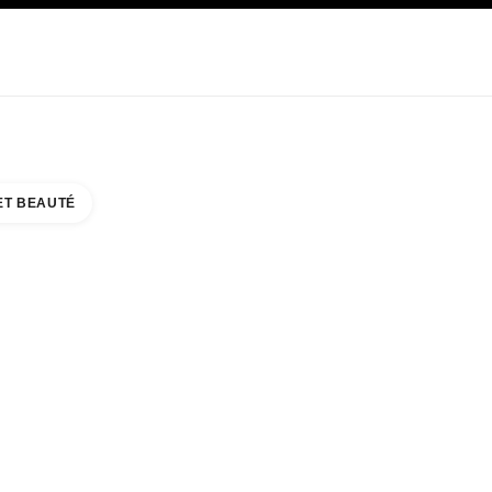
E
SOIN
ABOUT CHANEL
ET BEAUTÉ