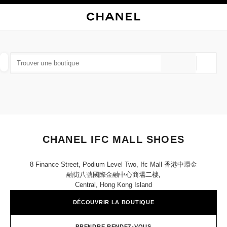
VER LE MODE CONTRASTE ÉLEVÉ
FERMER LA FICHE BOUTIQUE CHANEL IFC MALL SHOES
navigation principale
Rechercher
Mo
Pan
navigation principale
TROUVER UNE BOUTIQUE
Géoloca
Les suggestions sont affichées sous cette barre de recherche
0 suggestions disponibles
MODE
LUNETTES
HORLOGERIE ET JOAILLERIE
filtrer les résultats par :
filtres
CHANEL IFC MALL SHOES
8 Finance Street, Podium Level Two, Ifc Mall 香港中環金
融街八號國際金融中心商場二樓,
Central, Hong Kong Island
DÉCOUVRIR LA BOUTIQUE
PRENDRE RENDEZ-VOUS