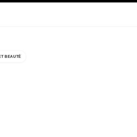
E
SOIN
ABOUT CHANEL
ET BEAUTÉ