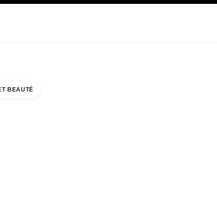
E
SOIN
ABOUT CHANEL
ET BEAUTÉ
ALL 3