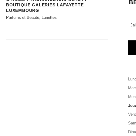
B
BOUTIQUE GALERIES LAFAYETTE
LUXEMBOURG
Parfums et Beauté, Lunettes
Jal
Lund
Mard
Merc
Jeu
Vend
Sam
Dim