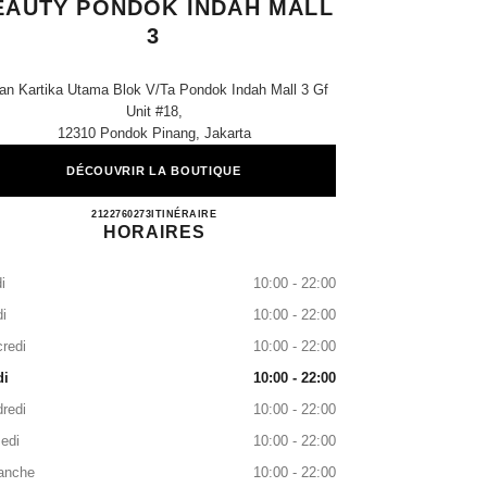
EAUTY PONDOK INDAH MALL
3
an Kartika Utama Blok V/ta Pondok Indah Mall 3 Gf
Unit #18,
12310 Pondok Pinang, Jakarta
DÉCOUVRIR LA BOUTIQUE
CHANEL FRAGRANCE & BEAUTY PO
2122760273
APPELER
ITINÉRAIRE
HORAIRES
i
10:00 - 22:00
i
10:00 - 22:00
redi
10:00 - 22:00
di
10:00 - 22:00
redi
10:00 - 22:00
edi
10:00 - 22:00
anche
10:00 - 22:00