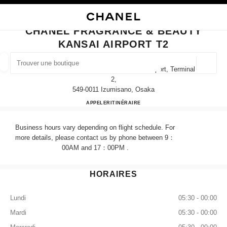
VER LE MODE CONTRASTE ÉLEVÉ
FERMER LA FICHE BOUTIQUE CHANEL FRAGRANCE & BEAUTY KANSAI A
navigation principale
Rechercher
Mo
Pan
navigation principale
CHANEL FRAGRANCE & BEAUTY
KANSAI AIRPORT T2
TROUVER UNE BOUTIQUE
Géoloca
Senshukukokita 1 Kansai International Airport, Terminal
Les suggestions sont affichées sous cette barre de recherche
0 suggestions disponibles
2,
549-0011 Izumisano, Osaka
CHANEL FRAGRANCE & B
APPELER
072-455-4195
ITINÉRAIRE
MODE
LUNETTES
HORLOGERIE ET JOAILLERIE
filtrer les résultats par :
filtres
Business hours vary depending on flight schedule. For
more details, please contact us by phone between 9：
00AM and 17：00PM .
HORAIRES
Lundi
05:30 - 00:00
Mardi
05:30 - 00:00