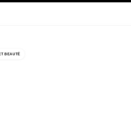
E
SOIN
ABOUT CHANEL
ET BEAUTÉ
KA TENJIN