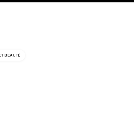
E
SOIN
ABOUT CHANEL
ET BEAUTÉ
S CITY STOCKHOLM