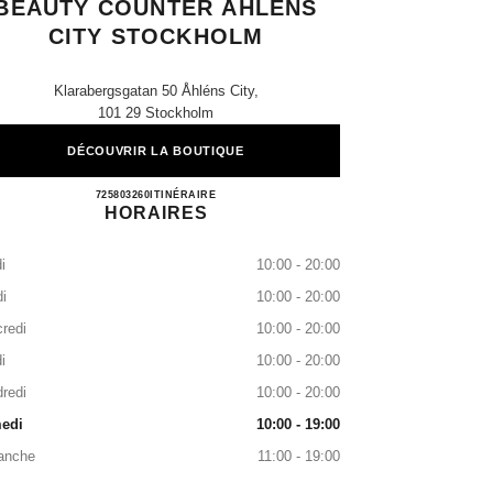
BEAUTY COUNTER ÅHLÉNS
CITY STOCKHOLM
Klarabergsgatan 50 Åhléns City,
101 29 Stockholm
DÉCOUVRIR LA BOUTIQUE
CHANEL FRAGRANCE & BEAUTY CO
725803260
APPELER
ITINÉRAIRE
HORAIRES
i
10:00 - 20:00
i
10:00 - 20:00
redi
10:00 - 20:00
i
10:00 - 20:00
redi
10:00 - 20:00
edi
10:00 - 19:00
anche
11:00 - 19:00